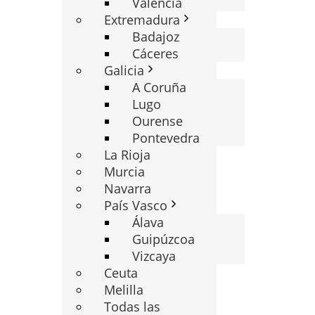
Valencia
Extremadura
Badajoz
Cáceres
Galicia
A Coruña
Lugo
Ourense
Pontevedra
La Rioja
Murcia
Navarra
País Vasco
Álava
Guipúzcoa
Vizcaya
Ceuta
Melilla
Todas las