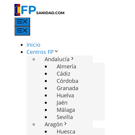
Saltar
al
contenido
Menú
Menú
Inicio
Centros FP
Andalucía
Almería
Cádiz
Córdoba
Granada
Huelva
Jaén
Málaga
Sevilla
Aragón
Huesca